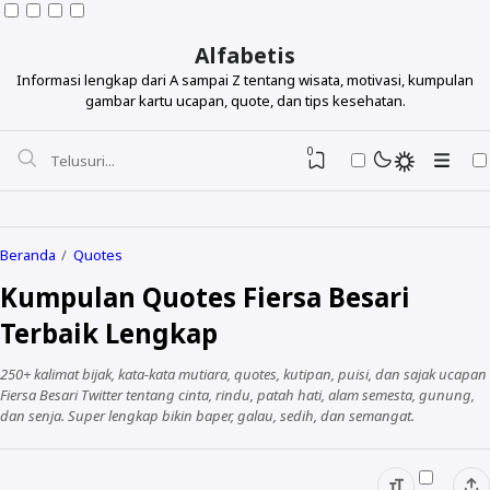
Alfabetis
Informasi lengkap dari A sampai Z tentang wisata, motivasi, kumpulan
gambar kartu ucapan, quote, dan tips kesehatan.
0
Beranda
Quotes
Kumpulan Quotes Fiersa Besari
Berdasarkan Topik
Terbaik Lengkap
Berdasarkan Tokoh
250+ kalimat bijak, kata-kata mutiara, quotes, kutipan, puisi, dan sajak ucapan
Lihat Semua Quotes
Fiersa Besari Twitter tentang cinta, rindu, patah hati, alam semesta, gunung,
dan senja. Super lengkap bikin baper, galau, sedih, dan semangat.