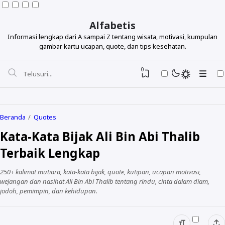
Alfabetis
Informasi lengkap dari A sampai Z tentang wisata, motivasi, kumpulan
gambar kartu ucapan, quote, dan tips kesehatan.
0
Beranda
Quotes
Kata-Kata Bijak Ali Bin Abi Thalib
Berdasarkan Topik
Terbaik Lengkap
Berdasarkan Tokoh
250+ kalimat mutiara, kata-kata bijak, quote, kutipan, ucapan motivasi,
Lihat Semua Quotes
wejangan dan nasihat Ali Bin Abi Thalib tentang rindu, cinta dalam diam,
jodoh, pemimpin, dan kehidupan.