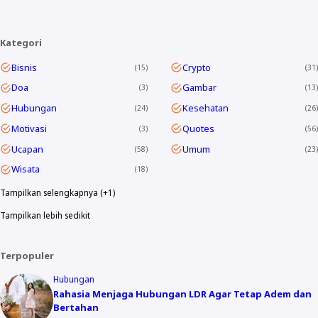
Kategori
Bisnis
Crypto
15
31
Doa
Gambar
3
13
Hubungan
Kesehatan
24
26
Motivasi
Quotes
3
56
Ucapan
Umum
58
23
Wisata
18
Tampilkan selengkapnya (+1)
Tampilkan lebih sedikit
Terpopuler
Hubungan
Rahasia Menjaga Hubungan LDR Agar Tetap Adem dan
Bertahan