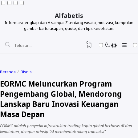
Alfabetis
Informasi lengkap dari A sampai Z tentang wisata, motivasi, kumpulan
gambar kartu ucapan, quote, dan tips kesehatan.
0
Beranda
Bisnis
EORMC Meluncurkan Program
Berdasarkan Topik
Pengembang Global, Mendorong
Berdasarkan Tokoh
Lanskap Baru Inovasi Keuangan
Lihat Semua Quotes
Masa Depan
EORMC adalah penyedia infrastruktur trading kripto global berbasis AI dan
kepatuhan, dengan prinsip "AI membentuk ulang transaksi".