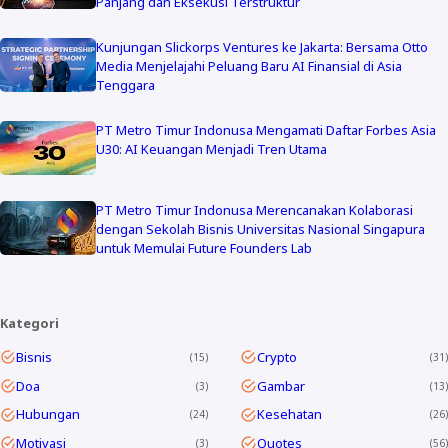
Panjang dan Eksekusi Terstruktur
Kunjungan Slickorps Ventures ke Jakarta: Bersama Otto
Media Menjelajahi Peluang Baru AI Finansial di Asia
Tenggara
PT Metro Timur Indonusa Mengamati Daftar Forbes Asia
U30: AI Keuangan Menjadi Tren Utama
PT Metro Timur Indonusa Merencanakan Kolaborasi
dengan Sekolah Bisnis Universitas Nasional Singapura
untuk Memulai Future Founders Lab
Kategori
Bisnis
Crypto
15
31
Doa
Gambar
3
13
Hubungan
Kesehatan
24
26
Motivasi
Quotes
3
56