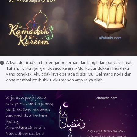
Adzan demi adzan terdengar beseruan dari langit dan puncak rumah
Tuhan. Tuntun jari-jari dosaku ke arah-Mu. Kudundukkan kepalaku
yang congkak. Aku tidak layak berada di sisi-Mu. Gelimang noda dan
dosa membalut tubuhku. Aku mohon ampun ya Allah.