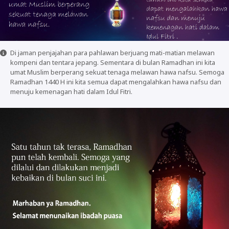
Di jaman penjajahan para pahlawan berjuang mati-matian melawan
kompeni dan tentara jepang. Sementara di bulan Ramadhan ini kita
umat Muslim berperang sekuat tenaga melawan hawa nafsu. Semoga
Ramadhan 1440 H ini kita semua dapat mengalahkan hawa nafsu dan
menuju kemenagan hati dalam Idul Fitri.