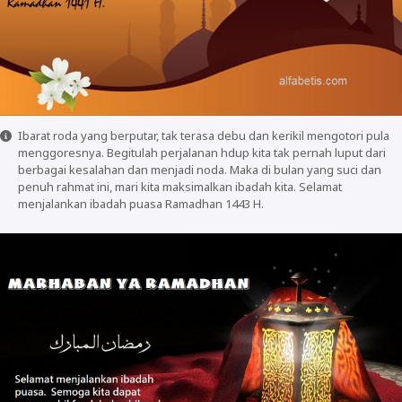
Ibarat roda yang berputar, tak terasa debu dan kerikil mengotori pula
menggoresnya. Begitulah perjalanan hdup kita tak pernah luput dari
berbagai kesalahan dan menjadi noda. Maka di bulan yang suci dan
penuh rahmat ini, mari kita maksimalkan ibadah kita. Selamat
menjalankan ibadah puasa Ramadhan 1443 H.