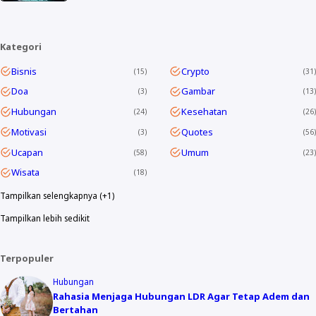
Kategori
Bisnis
Crypto
15
31
Doa
Gambar
3
13
Hubungan
Kesehatan
24
26
Motivasi
Quotes
3
56
Ucapan
Umum
58
23
Wisata
18
Tampilkan selengkapnya (+1)
Tampilkan lebih sedikit
Terpopuler
Hubungan
Rahasia Menjaga Hubungan LDR Agar Tetap Adem dan
Bertahan