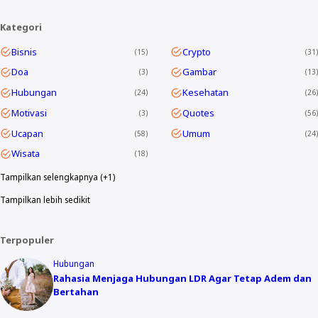
Kategori
Bisnis
Crypto
15
31
Doa
Gambar
3
13
Hubungan
Kesehatan
24
26
Motivasi
Quotes
3
56
Ucapan
Umum
58
24
Wisata
18
Tampilkan selengkapnya (+1)
Tampilkan lebih sedikit
Terpopuler
Hubungan
Rahasia Menjaga Hubungan LDR Agar Tetap Adem dan
Bertahan