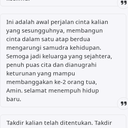
Ini adalah awal perjalan cinta kalian
yang sesungguhnya, membangun
cinta dalam satu atap berdua
mengarungi samudra kehidupan.
Semoga jadi keluarga yang sejahtera,
penuh puas cita dan dianugrahi
keturunan yang mampu
membanggakan ke-2 orang tua,
Amin. selamat menempuh hidup
baru.
Takdir kalian telah ditentukan. Takdir