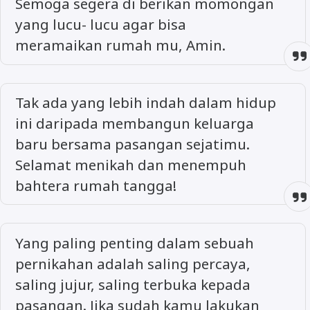
Semoga segera di berikan momongan
yang lucu- lucu agar bisa
meramaikan rumah mu, Amin.
Tak ada yang lebih indah dalam hidup
ini daripada membangun keluarga
baru bersama pasangan sejatimu.
Selamat menikah dan menempuh
bahtera rumah tangga!
Yang paling penting dalam sebuah
pernikahan adalah saling percaya,
saling jujur, saling terbuka kepada
pasangan. Jika sudah kamu lakukan