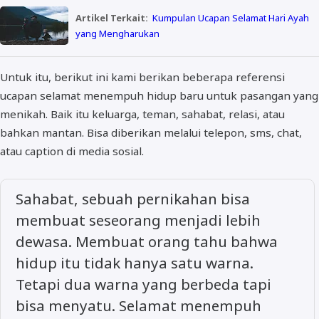
Artikel Terkait:
Kumpulan Ucapan Selamat Hari Ayah
yang Mengharukan
Untuk itu, berikut ini kami berikan beberapa referensi
ucapan selamat menempuh hidup baru untuk pasangan yang
menikah. Baik itu keluarga, teman, sahabat, relasi, atau
bahkan mantan. Bisa diberikan melalui telepon, sms, chat,
atau caption di media sosial.
Sahabat, sebuah pernikahan bisa
membuat seseorang menjadi lebih
dewasa. Membuat orang tahu bahwa
hidup itu tidak hanya satu warna.
Tetapi dua warna yang berbeda tapi
bisa menyatu. Selamat menempuh