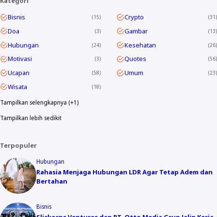
Kategori
Bisnis
Crypto
15
31
Doa
Gambar
3
13
Hubungan
Kesehatan
24
26
Motivasi
Quotes
3
56
Ucapan
Umum
58
23
Wisata
18
Tampilkan selengkapnya (+1)
Tampilkan lebih sedikit
Terpopuler
Hubungan
Rahasia Menjaga Hubungan LDR Agar Tetap Adem dan
Bertahan
Bisnis
Slickorps Ventures dan PT. Otto Media Grup Jalin Kerja