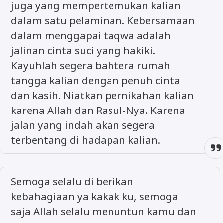
juga yang mempertemukan kalian
dalam satu pelaminan. Kebersamaan
dalam menggapai taqwa adalah
jalinan cinta suci yang hakiki.
Kayuhlah segera bahtera rumah
tangga kalian dengan penuh cinta
dan kasih. Niatkan pernikahan kalian
karena Allah dan Rasul-Nya. Karena
jalan yang indah akan segera
terbentang di hadapan kalian.
Semoga selalu di berikan
kebahagiaan ya kakak ku, semoga
saja Allah selalu menuntun kamu dan