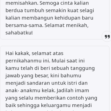
memisahkan. Semoga cinta kalian
berdua tumbuh semakin kuat selagi
kalian membangun kehidupan baru
bersama-sama. Selamat menikah,
sahabatku!
Hai kakak, selamat atas
pernikahanmu ini. Mulai saat ini
kamu telah di beri sebuah tanggung
jawab yang besar, kini bahumu
menjadi sandaran untuk istri dan
anak- anakmu kelak. Jadilah imam
yang selalu memberikan contoh yang
baik sehingga keluargamu menjadi