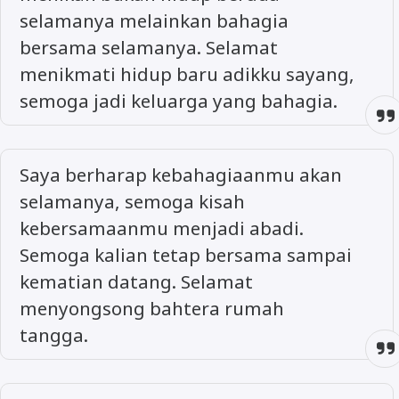
selamanya melainkan bahagia
bersama selamanya. Selamat
menikmati hidup baru adikku sayang,
semoga jadi keluarga yang bahagia.
Saya berharap kebahagiaanmu akan
selamanya, semoga kisah
kebersamaanmu menjadi abadi.
Semoga kalian tetap bersama sampai
kematian datang. Selamat
menyongsong bahtera rumah
tangga.