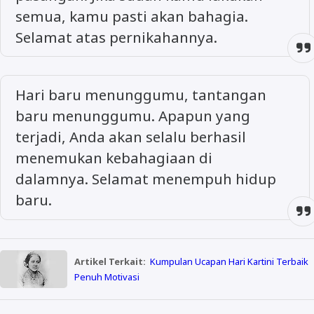
semua, kamu pasti akan bahagia.
Selamat atas pernikahannya.
Hari baru menunggumu, tantangan
baru menunggumu. Apapun yang
terjadi, Anda akan selalu berhasil
menemukan kebahagiaan di
dalamnya. Selamat menempuh hidup
baru.
Artikel Terkait:
Kumpulan Ucapan Hari Kartini Terbaik
Penuh Motivasi