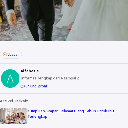
Ucapan
Alfabetis
Informasi lengkap dari A sampai Z
Kunjungi profil
Artikel Terkait
Kumpulan Ucapan Selamat Ulang Tahun Untuk Ibu
Terlengkap