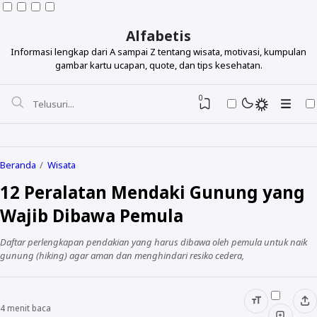
Alfabetis
Informasi lengkap dari A sampai Z tentang wisata, motivasi, kumpulan
gambar kartu ucapan, quote, dan tips kesehatan.
0
Beranda
Wisata
12 Peralatan Mendaki Gunung yang
Berdasarkan Topik
Wajib Dibawa Pemula
Berdasarkan Tokoh
Daftar perlengkapan pendakian yang harus dibawa oleh pemula untuk naik
Lihat Semua Quotes
gunung (hiking) agar aman dan menghindari resiko cedera,
4
menit baca