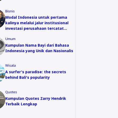
Bisnis
Modal Indonesia untuk pertama
kalinya melalui jalur institusional
investasi perusahaan tercatat
China, kerja sama keuangan China-
Umum
Indonesia membuka babak baru
Kumpulan Nama Bayi dari Bahasa
Indonesia yang Unik dan Nasionalis
Wisata
A surfer's paradise: the secrets
behind Bali's popularity
Quotes
Kumpulan Quotes Zarry Hendrik
Terbaik Lengkap