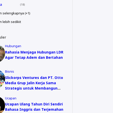
a
18
n selengkapnya (+1)
 lebih sedikit
uler
Hubungan
Rahasia Menjaga Hubungan LDR
Agar Tetap Adem dan Bertahan
Bisnis
Slickorps Ventures dan PT. Otto
Media Grup Jalin Kerja Sama
Strategis untuk Membangun
Ekosistem Digital Keuangan Baru di
Ucapan
Asia Tenggara
Ucapan Ulang Tahun Diri Sendiri
Bahasa Inggris dan Terjemahan