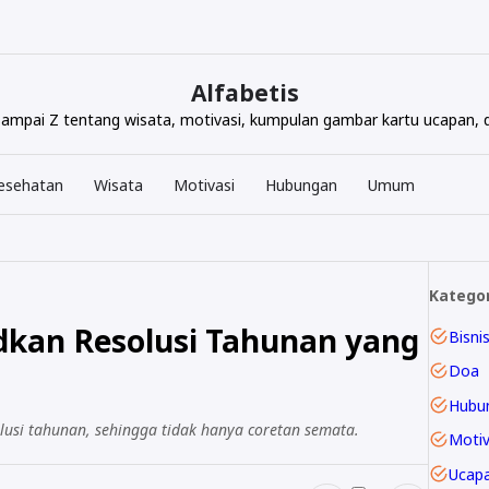
Alfabetis
 sampai Z tentang wisata, motivasi, kumpulan gambar kartu ucapan, q
esehatan
Wisata
Motivasi
Hubungan
Umum
Kategor
kan Resolusi Tahunan yang
Bisni
Doa
Hubu
usi tahunan, sehingga tidak hanya coretan semata.
Motiv
Ucap