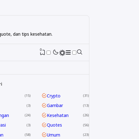
uote, dan tips kesehatan.
0
i
s
Crypto
15
31
Gambar
3
13
ngan
Kesehatan
24
26
asi
Quotes
3
56
an
Umum
58
23