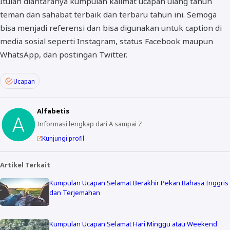
Itulah diantaranya kumpulan kalimat ucapan ulang tahun
teman dan sahabat terbaik dan terbaru tahun ini. Semoga
bisa menjadi referensi dan bisa digunakan untuk caption di
media sosial seperti Instagram, status Facebook maupun
WhatsApp, dan postingan Twitter.
Ucapan
Alfabetis
Informasi lengkap dari A sampai Z
Kunjungi profil
Artikel Terkait
Kumpulan Ucapan Selamat Berakhir Pekan Bahasa Inggris
dan Terjemahan
Kumpulan Ucapan Selamat Hari Minggu atau Weekend