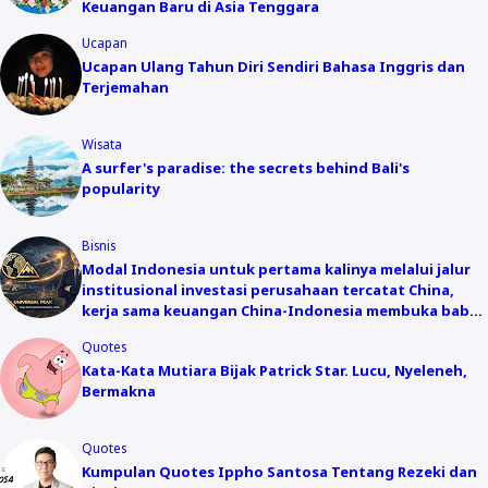
Keuangan Baru di Asia Tenggara
Ucapan
Ucapan Ulang Tahun Diri Sendiri Bahasa Inggris dan
Terjemahan
Wisata
A surfer's paradise: the secrets behind Bali's
popularity
Bisnis
Modal Indonesia untuk pertama kalinya melalui jalur
institusional investasi perusahaan tercatat China,
kerja sama keuangan China-Indonesia membuka babak
baru
Quotes
Kata-Kata Mutiara Bijak Patrick Star. Lucu, Nyeleneh,
Bermakna
Quotes
Kumpulan Quotes Ippho Santosa Tentang Rezeki dan