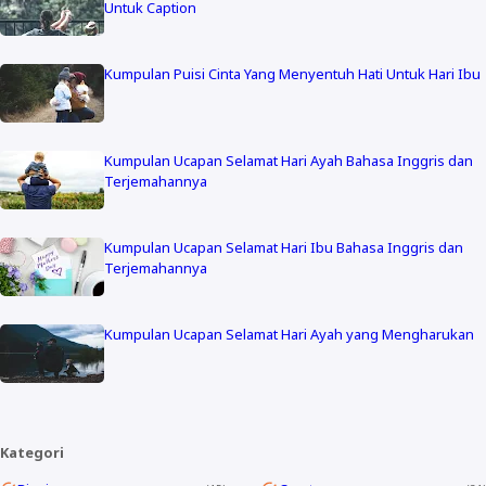
Untuk Caption
Kumpulan Puisi Cinta Yang Menyentuh Hati Untuk Hari Ibu
Kumpulan Ucapan Selamat Hari Ayah Bahasa Inggris dan
Terjemahannya
Kumpulan Ucapan Selamat Hari Ibu Bahasa Inggris dan
Terjemahannya
Kumpulan Ucapan Selamat Hari Ayah yang Mengharukan
Kategori