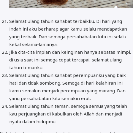
Selamat ulang tahun sahabat terbaikku. Di hari yang
indah ini aku berharap agar kamu selalu mendapatkan
yang terbaik. Dan semoga persahabatan kita ini selalu
kekal selama-lamanya.
Jika cita-cita impian dan keinginan hanya sebatas mimpi,
di usia saat ini semoga cepat tercapai, selamat ulang
tahun temanku.
Selamat ulang tahun sahabat perempuanku yang baik
hati dan tidak sombong. Semoga di hari kelahiran ini
kamu semakin menjadi perempuan yang matang. Dan
yang persahabatan kita semakin erat.
Selamat ulang tahun teman, semoga semua yang telah
kau perjuangkan di kabulkan oleh Allah dan menjadi
nyata dalam hidupmu.