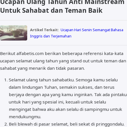
Ucapan Ulang Tahun Anti Mainstream
Untuk Sahabat dan Teman Baik
Artikel Terkait:
Ucapan Hari Senin Semangat Bahasa
Inggris dan Terjemahan
Berikut alfabetis.com berikan beberapa referensi kata-kata
ucapan selamat ulang tahun yang stand out untuk teman dan
sahabat yang menarik dan tidak pasaran.
Selamat ulang tahun sahabatku. Semoga kamu selalu
dalam lindungan Tuhan, semakin sukses, dan terus
berjaya dengan apa yang kamu inginkan. Tak ada pintaku
untuk hari yang spesial ini, kecuali untuk selalu
mengingat bahwa aku akan selalu di sampingmu untuk
mendukungmu.
Beli blewah di pasar selamat, beli sekat di pringgondalu.